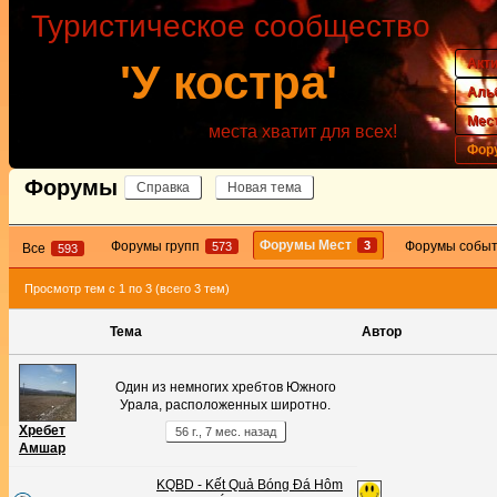
Туристическое сообщество
Акт
'У костра'
Аль
Мес
места хватит для всех!
Фор
Форумы
Справка
Новая тема
Форумы Мест
3
Форумы групп
Форумы собы
573
Все
593
Просмотр тем с 1 по 3 (всего 3 тем)
Тема
Автор
Один из немногих хребтов Южного
Урала, расположенных широтно.
Хребет
56 г., 7 мес. назад
Амшар
KQBD - Kết Quả Bóng Đá Hôm