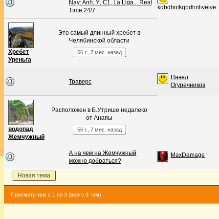
Nay: Anh, Ý, C1, La Liga... Real
kqbdhnlkqbdhnliveive
Time 24/7
Это самый длинный хребет в
Челябинской области
Хребет
56 г., 7 мес. назад
Уреньга
Павел
Траверс
Огуречников
Расположен в Б.Утрише недалеко
от Анапы
водопад
56 г., 7 мес. назад
Жемчужный
А на чем на Жемчужный
MaxDamage
можно добраться?
Новая тема
Просмотр тем с 1 по 3 (всего 3 тем)