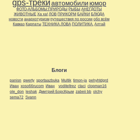
gps-треки
автомобили
юмор
ФОТО-АЛЬБОМЫ:ПРИРОДЫ
РЫБЫ
АНЕГДОТЫ
ЖИВОТНЫЕ
Ха ха!
ЛОВ
ПРИКОРМ
БАЙКИ
БЛЮДА
новости
анархотуризм
путешествия по россии
обо всём
Кавказ
Карпаты
ТЕХНИКА ЛОВА
ПОЛИТИКА.
Алтай
Блоги
panisn
qwerty
sportaazbuka
Multik
timon-ja
pehyhtdgrd
Иван
xoso66rucom
Иван
voditeltrez
ctaci
clopman16
ole_don
leshak
Дмитрий БорсКрым
zabeii bb
olchy
sema72
Svann